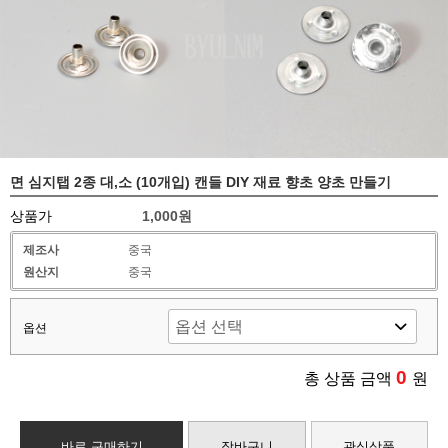
면 심지탭 2종 대,소 (10개입) 캔들 DIY 재료 향초 양초 만들기
상품가
1,000원
제조사
중국
원산지
중국
옵션
0
총 상품 금액
원
바로 구매하기
장바구니
관심상품