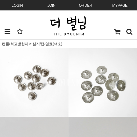
LOGIN
JOIN
ORDER
MYPAGE
캔들/석고방향제
>
심지/탭/염료(색소)