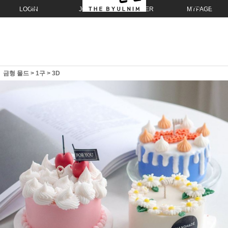
LOGIN
JOIN
ORDER
MYPAGE
금형 몰드
>
1구
>
3D