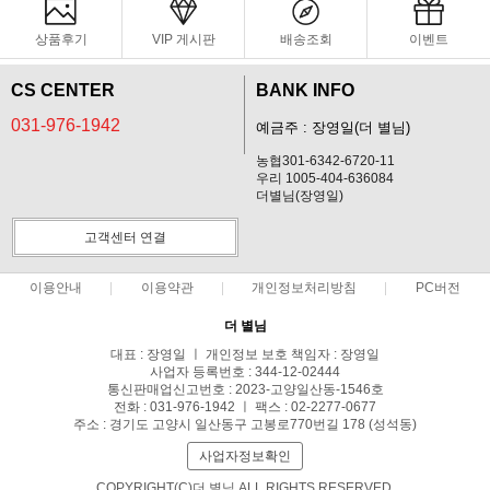
상품후기
VIP 게시판
배송조회
이벤트
CS CENTER
BANK INFO
031-976-1942
예금주 : 장영일(더 별님)
농협301-6342-6720-11
우리 1005-404-636084
더별님(장영일)
고객센터 연결
이용안내
이용약관
개인정보처리방침
PC버전
더 별님
대표 : 장영일 ㅣ 개인정보 보호 책임자 : 장영일
사업자 등록번호 : 344-12-02444
통신판매업신고번호 : 2023-고양일산동-1546호
전화 : 031-976-1942 ㅣ 팩스 : 02-2277-0677
주소 : 경기도 고양시 일산동구 고봉로770번길 178 (성석동)
사업자정보확인
COPYRIGHT(C)더 별님 ALL RIGHTS RESERVED.