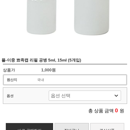
플-이중 뾰족캡 리필 공병 5ml, 15ml (5개입)
상품가
1,000원
원산지
국내
옵션
0
총 상품 금액
원