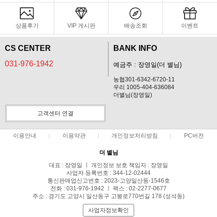
상품후기
VIP 게시판
배송조회
이벤트
CS CENTER
BANK INFO
031-976-1942
예금주 : 장영일(더 별님)
농협301-6342-6720-11
우리 1005-404-636084
더별님(장영일)
고객센터 연결
이용안내
이용약관
개인정보처리방침
PC버전
더 별님
대표 : 장영일 ㅣ 개인정보 보호 책임자 : 장영일
사업자 등록번호 : 344-12-02444
통신판매업신고번호 : 2023-고양일산동-1546호
전화 : 031-976-1942 ㅣ 팩스 : 02-2277-0677
주소 : 경기도 고양시 일산동구 고봉로770번길 178 (성석동)
사업자정보확인