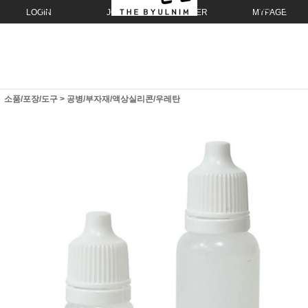
LOGIN
JOIN
ORDER
MYPAGE
소품/포장/도구
>
공병/부자재/액상실리콘/우레탄