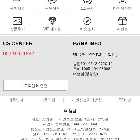
공지사항
톡톡상담
1:1문의
마이페이지
상품후기
VIP 게시판
배송조회
이벤트
CS CENTER
BANK INFO
031-976-1942
예금주 : 장영일(더 별님)
농협301-6342-6720-11
우리 1005-404-636084
더별님(장영일)
고객센터 연결
이용안내
이용약관
개인정보처리방침
PC버전
더 별님
대표 : 장영일 ㅣ 개인정보 보호 책임자 : 장영일
사업자 등록번호 : 344-12-02444
통신판매업신고번호 : 2023-고양일산동-1546호
전화 : 031-976-1942 ㅣ 팩스 : 02-2277-0677
주소 : 경기도 고양시 일산동구 고봉로770번길 178 (성석동)