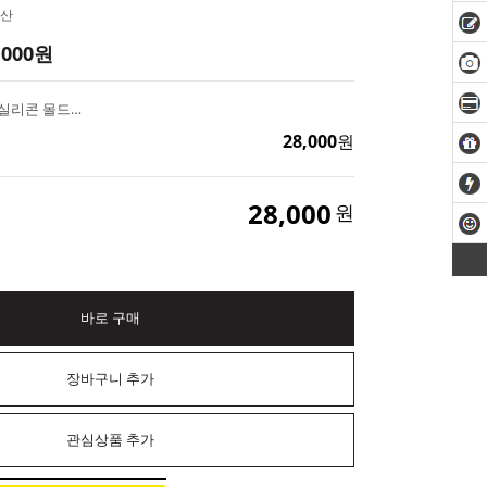
산
,000
원
앉아있는 곰돌이 (대) 실리콘 몰드 비누 석고방향제 캔들 만들기
28,000
원
28,000
원
바로 구매
장바구니 추가
관심상품 추가