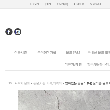
LOGIN
JOIN
CART(
0
)
ORDER
MYPAGE
여름시즌
추석DIY 가을
몰드 SALE
국내산 몰드 할
디퓨저/레진
향수/룸
HOME
>
수제 몰드
>
동물,사람,의복,캐릭터
> 앉아있는 곰돌이 (대) 실리콘 몰드