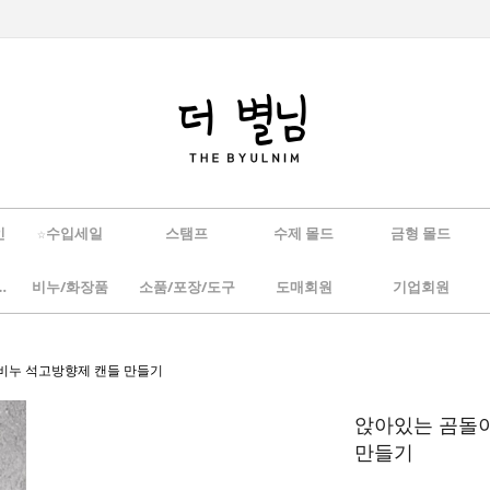
인
☆수입세일
스탬프
수제 몰드
금형 몰드
/하바리움
비누/화장품
소품/포장/도구
도매회원
기업회원
 비누 석고방향제 캔들 만들기
앉아있는 곰돌이
만들기