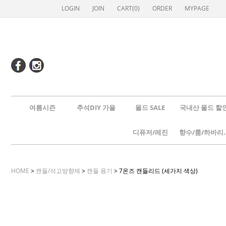
LOGIN
JOIN
CART(
0
)
ORDER
MYPAGE
여름시즌
추석DIY 가을
몰드 SALE
국내산 몰드 할
디퓨저/레진
향수/룸
HOME
>
캔들/석고방향제
>
캔들 용기
> 7온즈 캔들리드 (세가지 색상)