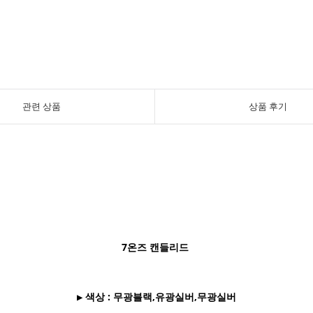
관련 상품
상품 후기
7온즈 캔들리드
▶ 색상 : 무광블랙,유광실버,무광실버