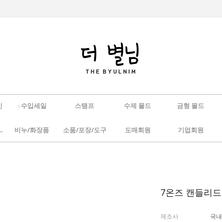
인
☆수입세일
스탬프
수제 몰드
금형 몰드
/하바리움
비누/화장품
소품/포장/도구
도매회원
기업회원
7온즈 캔들리드 
제조사
국내