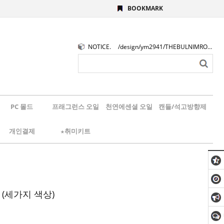
BOOKMARK
NOTICE.
/design/ym2941/THEBULNIMROGO.png
PC 몰드
프래그런스 오일
천연에센셜 오일
캔들/석고방향제
개인결제
★취미키트
(세가지 색상)