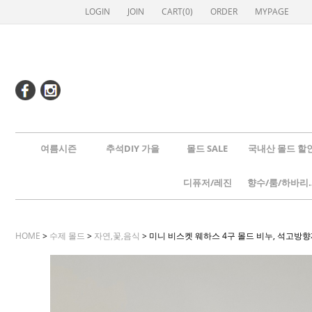
LOGIN
JOIN
CART(
0
)
ORDER
MYPAGE
여름시즌
추석DIY 가을
몰드 SALE
국내산 몰드 할
디퓨저/레진
향수/룸
HOME
>
수제 몰드
>
자연,꽃,음식
> 미니 비스켓 웨하스 4구 몰드 비누, 석고방향