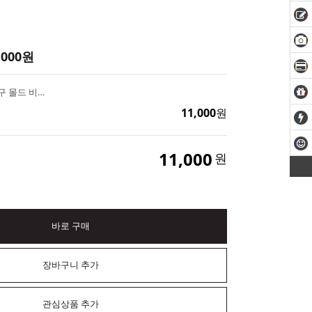
,000
원
미니 비스켓 웨하스 4구 몰드 비누, 석고방향제, 캔들 재료
11,000
원
11,000
원
바로 구매
장바구니 추가
관심상품 추가