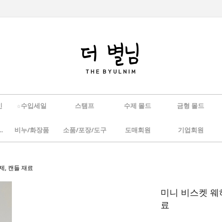
인
☆수입세일
스탬프
수제 몰드
금형 몰드
/하바리움
비누/화장품
소품/포장/도구
도매회원
기업회원
제, 캔들 재료
미니 비스켓 웨하
료