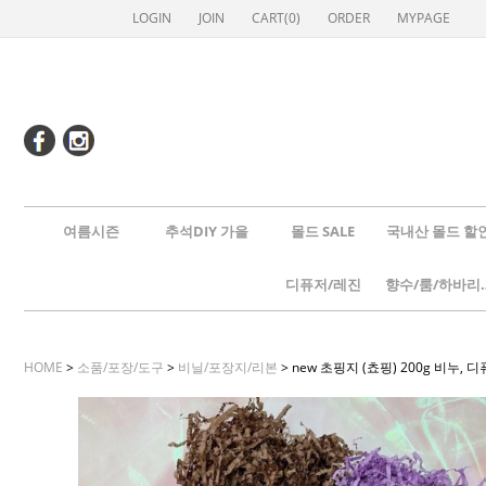
LOGIN
JOIN
CART(
0
)
ORDER
MYPAGE
여름시즌
추석DIY 가을
몰드 SALE
국내산 몰드 할
디퓨저/레진
향수/룸
HOME
>
소품/포장/도구
>
비닐/포장지/리본
> new 초핑지 (쵸핑) 200g 비누,