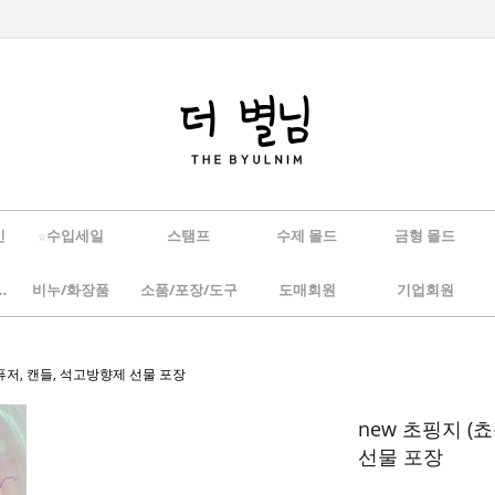
인
☆수입세일
스탬프
수제 몰드
금형 몰드
/하바리움
비누/화장품
소품/포장/도구
도매회원
기업회원
 디퓨저, 캔들, 석고방향제 선물 포장
new 초핑지 (쵸
선물 포장