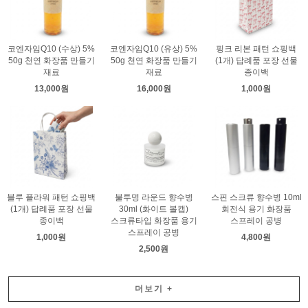
코엔자임Q10 (수상) 5%
코엔자임Q10 (유상) 5%
핑크 리본 패턴 쇼핑백
50g 천연 화장품 만들기
50g 천연 화장품 만들기
(1개) 답례품 포장 선물
재료
재료
종이백
13,000원
16,000원
1,000원
블루 플라워 패턴 쇼핑백
불투명 라운드 향수병
스핀 스크류 향수병 10ml
(1개) 답례품 포장 선물
30ml (화이트 볼캡)
회전식 용기 화장품
종이백
스크류타입 화장품 용기
스프레이 공병
스프레이 공병
1,000원
4,800원
2,500원
더보기
+