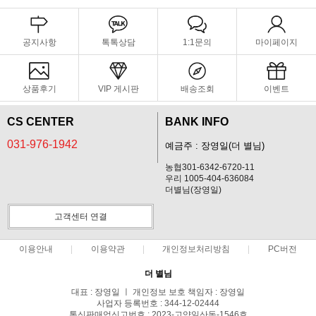
공지사항
톡톡상담
1:1문의
마이페이지
상품후기
VIP 게시판
배송조회
이벤트
CS CENTER
BANK INFO
031-976-1942
예금주 : 장영일(더 별님)
농협301-6342-6720-11
우리 1005-404-636084
더별님(장영일)
고객센터 연결
이용안내
이용약관
개인정보처리방침
PC버전
더 별님
대표 : 장영일 ㅣ 개인정보 보호 책임자 : 장영일
사업자 등록번호 : 344-12-02444
통신판매업신고번호 : 2023-고양일산동-1546호