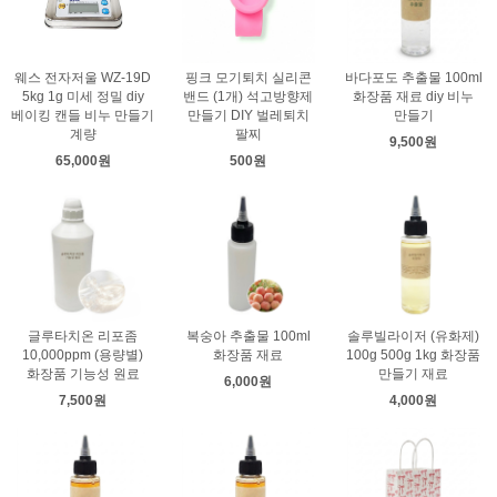
웨스 전자저울 WZ-19D
핑크 모기퇴치 실리콘
바다포도 추출물 100ml
5kg 1g 미세 정밀 diy
밴드 (1개) 석고방향제
화장품 재료 diy 비누
베이킹 캔들 비누 만들기
만들기 DIY 벌레퇴치
만들기
계량
팔찌
9,500원
65,000원
500원
글루타치온 리포좀
복숭아 추출물 100ml
솔루빌라이저 (유화제)
10,000ppm (용량별)
화장품 재료
100g 500g 1kg 화장품
화장품 기능성 원료
만들기 재료
6,000원
7,500원
4,000원