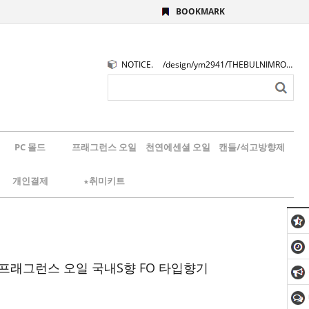
BOOKMARK
NOTICE.
/design/ym2941/THEBULNIMROGO.png
PC 몰드
프래그런스 오일
천연에센셜 오일
캔들/석고방향제
개인결제
★취미키트
e 프래그런스 오일 국내S향 FO 타입향기