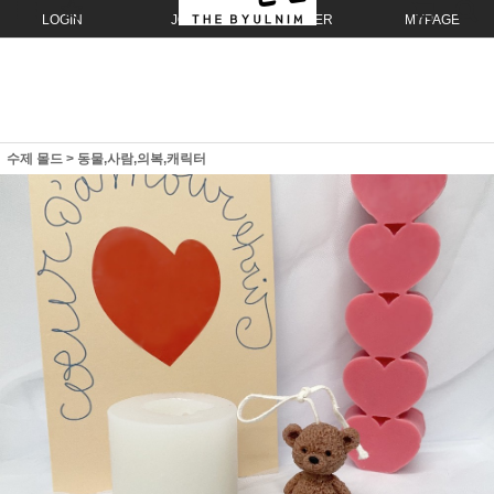
LOGIN
JOIN
ORDER
MYPAGE
수제 몰드
>
동물,사람,의복,캐릭터