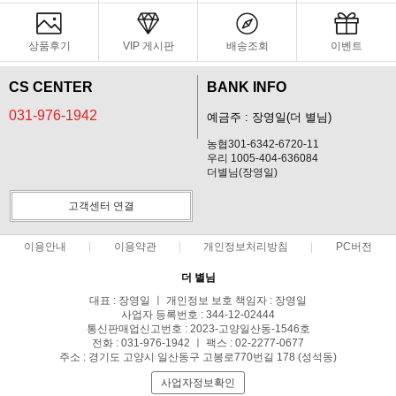
상품후기
VIP 게시판
배송조회
이벤트
CS CENTER
BANK INFO
031-976-1942
예금주 : 장영일(더 별님)
농협301-6342-6720-11
우리 1005-404-636084
더별님(장영일)
고객센터 연결
이용안내
이용약관
개인정보처리방침
PC버전
더 별님
대표 : 장영일 ㅣ 개인정보 보호 책임자 : 장영일
사업자 등록번호 : 344-12-02444
통신판매업신고번호 : 2023-고양일산동-1546호
전화 : 031-976-1942 ㅣ 팩스 : 02-2277-0677
주소 : 경기도 고양시 일산동구 고봉로770번길 178 (성석동)
사업자정보확인