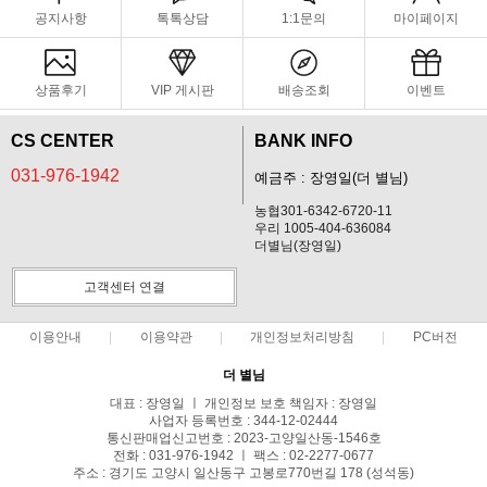
공지사항
톡톡상담
1:1문의
마이페이지
상품후기
VIP 게시판
배송조회
이벤트
CS CENTER
BANK INFO
031-976-1942
예금주 : 장영일(더 별님)
농협301-6342-6720-11
우리 1005-404-636084
더별님(장영일)
고객센터 연결
이용안내
이용약관
개인정보처리방침
PC버전
더 별님
대표 : 장영일 ㅣ 개인정보 보호 책임자 : 장영일
사업자 등록번호 : 344-12-02444
통신판매업신고번호 : 2023-고양일산동-1546호
전화 : 031-976-1942 ㅣ 팩스 : 02-2277-0677
주소 : 경기도 고양시 일산동구 고봉로770번길 178 (성석동)