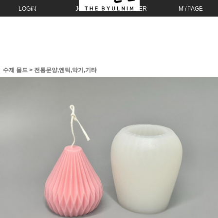
LOGIN
JOIN
ORDER
MYPAGE
수제 몰드
>
전통문양,엔틱,악기,기타