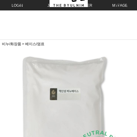
LOGIN
JOIN
ORDER
MYPAGE
비누/화장품
>
베이스/염료