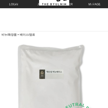
LOGIN
JOIN
ORDER
MYPAGE
비누/화장품
>
베이스/염료