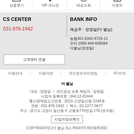
상품후기
VIP 게시판
배송조회
이벤트
CS CENTER
BANK INFO
031-976-1942
예금주 : 장영일(더 별님)
농협301-6342-6720-11
우리 1005-404-636084
더별님(장영일)
고객센터 연결
이용안내
이용약관
개인정보처리방침
PC버전
더 별님
대표 : 장영일 ㅣ 개인정보 보호 책임자 : 장영일
사업자 등록번호 : 344-12-02444
통신판매업신고번호 : 2023-고양일산동-1546호
전화 : 031-976-1942 ㅣ 팩스 : 02-2277-0677
주소 : 경기도 고양시 일산동구 고봉로770번길 178 (성석동)
사업자정보확인
COPYRIGHT(C)더 별님 ALL RIGHTS RESERVED.