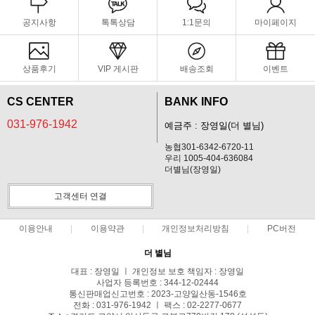
공지사항
톡톡상담
1:1문의
마이페이지
상품후기
VIP 게시판
배송조회
이벤트
CS CENTER
BANK INFO
031-976-1942
예금주 : 장영일(더 별님)
농협301-6342-6720-11
우리 1005-404-636084
더별님(장영일)
고객센터 연결
이용안내
이용약관
개인정보처리방침
PC버전
더 별님
대표 : 장영일 ㅣ 개인정보 보호 책임자 : 장영일
사업자 등록번호 : 344-12-02444
통신판매업신고번호 : 2023-고양일산동-1546호
전화 : 031-976-1942 ㅣ 팩스 : 02-2277-0677