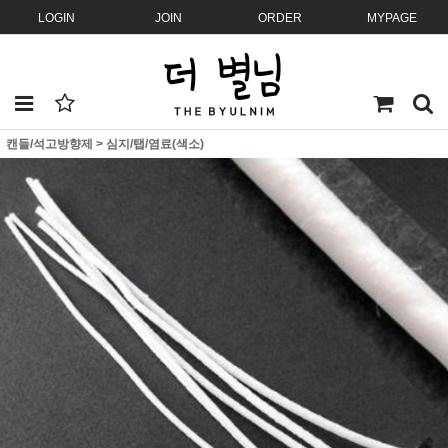
LOGIN
JOIN
ORDER
MYPAGE
캔들/석고방향제
>
심지/탭/염료(색소)