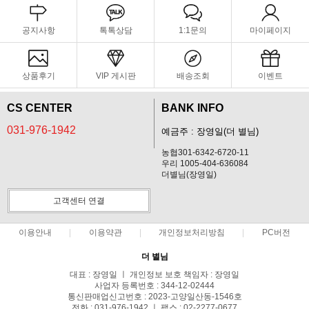
공지사항
톡톡상담
1:1문의
마이페이지
상품후기
VIP 게시판
배송조회
이벤트
CS CENTER
BANK INFO
031-976-1942
예금주 : 장영일(더 별님)
농협301-6342-6720-11
우리 1005-404-636084
더별님(장영일)
고객센터 연결
이용안내
이용약관
개인정보처리방침
PC버전
더 별님
대표 : 장영일 ㅣ 개인정보 보호 책임자 : 장영일
사업자 등록번호 : 344-12-02444
통신판매업신고번호 : 2023-고양일산동-1546호
전화 : 031-976-1942 ㅣ 팩스 : 02-2277-0677