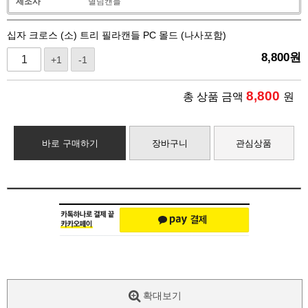
제조사
별님캔들
십자 크로스 (소) 트리 필라캔들 PC 몰드 (나사포함)
8,800
원
+1
-1
8,800
총 상품 금액
원
바로 구매하기
장바구니
관심상품
확대보기