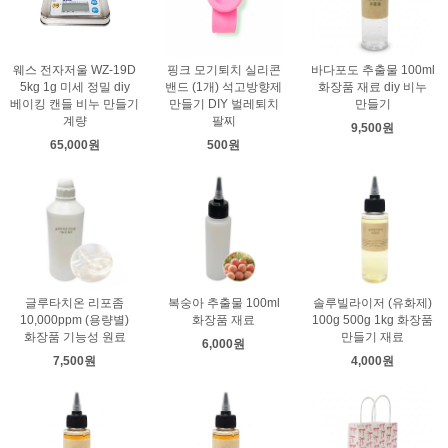
웨스 전자저울 WZ-19D
핑크 모기퇴치 실리콘
바다포도 추출물 100ml
5kg 1g 미세 정밀 diy
밴드 (1개) 석고방향제
화장품 재료 diy 비누
베이킹 캔들 비누 만들기
만들기 DIY 벌레퇴치
만들기
계량
팔찌
9,500원
65,000원
500원
글루타치온 리포좀
복숭아 추출물 100ml
솔루빌라이저 (유화제)
10,000ppm (용량별)
화장품 재료
100g 500g 1kg 화장품
화장품 기능성 원료
만들기 재료
6,000원
7,500원
4,000원