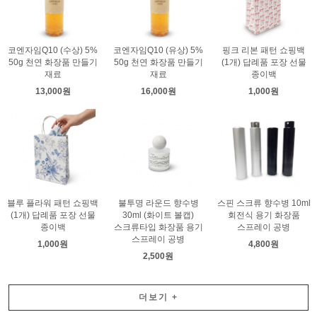
코엔자임Q10 (수상) 5%
코엔자임Q10 (유상) 5%
핑크 리본 패턴 쇼핑백
50g 천연 화장품 만들기
50g 천연 화장품 만들기
(1개) 답례품 포장 선물
재료
재료
종이백
13,000원
16,000원
1,000원
블루 플라워 패턴 쇼핑백
불투명 라운드 향수병
스핀 스크류 향수병 10ml
(1개) 답례품 포장 선물
30ml (화이트 볼캡)
회전식 용기 화장품
종이백
스크류타입 화장품 용기
스프레이 공병
스프레이 공병
1,000원
4,800원
2,500원
더보기
+