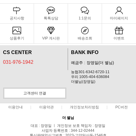
공지사항
톡톡상담
1:1문의
마이페이지
상품후기
VIP 게시판
배송조회
이벤트
CS CENTER
BANK INFO
031-976-1942
예금주 : 장영일(더 별님)
농협301-6342-6720-11
우리 1005-404-636084
더별님(장영일)
고객센터 연결
이용안내
이용약관
개인정보처리방침
PC버전
더 별님
대표 : 장영일 ㅣ 개인정보 보호 책임자 : 장영일
사업자 등록번호 : 344-12-02444
통신판매업신고번호 : 2023-고양일산동-1546호