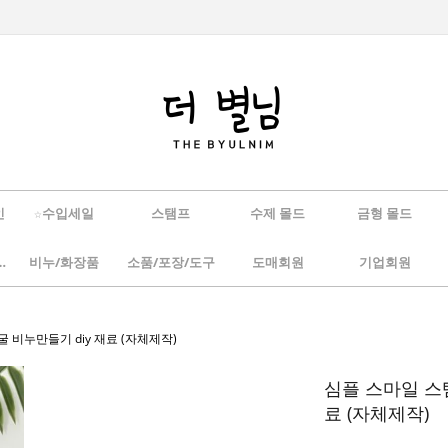
인
☆수입세일
스탬프
수제 몰드
금형 몰드
/하바리움
비누/화장품
소품/포장/도구
도매회원
기업회원
 비누만들기 diy 재료 (자체제작)
심플 스마일 스
료 (자체제작)