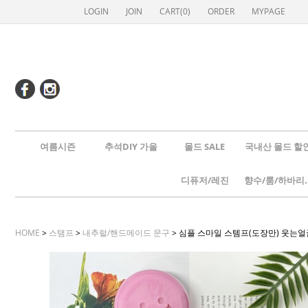
LOGIN
JOIN
CART(
0
)
ORDER
MYPAGE
여름시즌
추석DIY 가을
몰드 SALE
국내산 몰드 할
디퓨저/레진
향수/룸
HOME
>
스탬프
>
내추럴/핸드메이드 문구
> 심플 스마일 스템프(도장만) 웃는얼굴