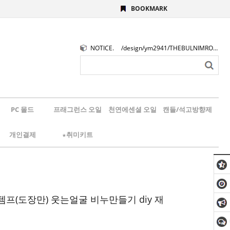
BOOKMARK
NOTICE.
/design/ym2941/THEBULNIMROGO.png
PC 몰드
프래그런스 오일
천연에센셜 오일
캔들/석고방향제
개인결제
★취미키트
템프(도장만) 웃는얼굴 비누만들기 diy 재