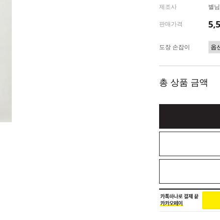
제조사
별님
5,
판매가격
도장 손잡이
총 상품 금액