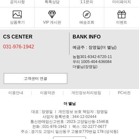
공지사항
톡톡상담
1:1문의
마이페이지
상품후기
VIP 게시판
배송조회
이벤트
CS CENTER
BANK INFO
031-976-1942
예금주 : 장영일(더 별님)
농협301-6342-6720-11
우리 1005-404-636084
더별님(장영일)
고객센터 연결
이용안내
이용약관
개인정보처리방침
PC버전
더 별님
대표 : 장영일 ㅣ 개인정보 보호 책임자 : 장영일
사업자 등록번호 : 344-12-02444
통신판매업신고번호 : 2023-고양일산동-1546호
전화 : 031-976-1942 ㅣ 팩스 : 02-2277-0677
주소 : 경기도 고양시 일산동구 고봉로770번길 178 (성석동)