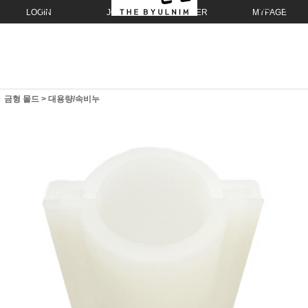
LOGIN
JOIN
ORDER
MYPAGE
금형 몰드
>
대용량/속비누