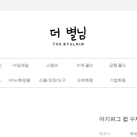
인
☆수입세일
스탬프
수제 몰드
금형 몰드
/하바리움
비누/화장품
소품/포장/도구
도매회원
기업회원
아기퍼그 컵 
제조사
국내