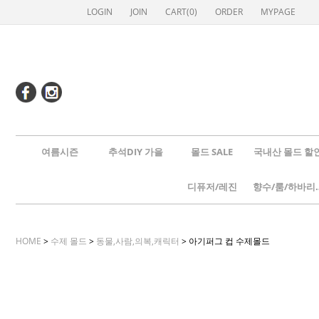
LOGIN
JOIN
CART(
0
)
ORDER
MYPAGE
여름시즌
추석DIY 가을
몰드 SALE
국내산 몰드 할
디퓨저/레진
향수/룸
HOME
>
수제 몰드
>
동물,사람,의복,캐릭터
> 아기퍼그 컵 수제몰드