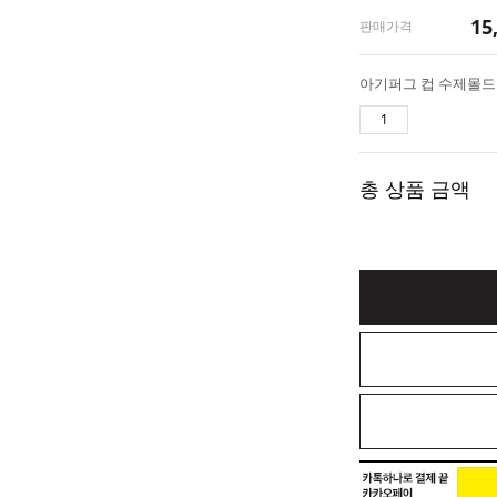
15
판매가격
아기퍼그 컵 수제몰드
총 상품 금액