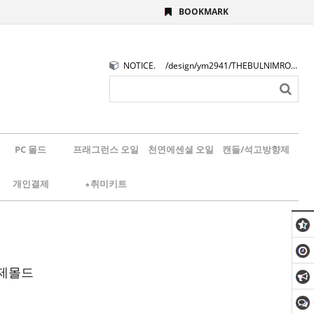
BOOKMARK
NOTICE.
/design/ym2941/THEBULNIMROGO.png
PC 몰드
프래그런스 오일
천연에센셜 오일
캔들/석고방향제
개인결제
★취미키트
수제몰드