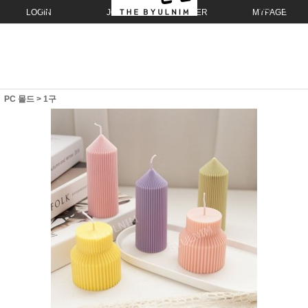
LOGIN
JOIN
ORDER
MYPAGE
PC 몰드
>
1구