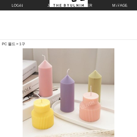
LOGIN
JOIN
ORDER
MYPAGE
PC 몰드
>
1구