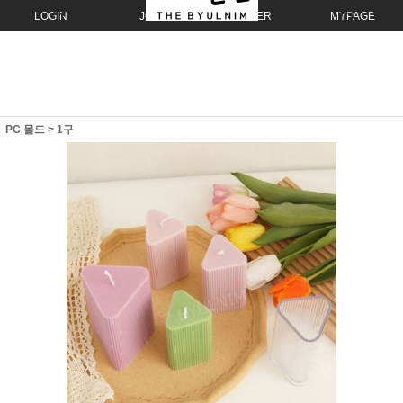
LOGIN
JOIN
ORDER
MYPAGE
PC 몰드
>
1구