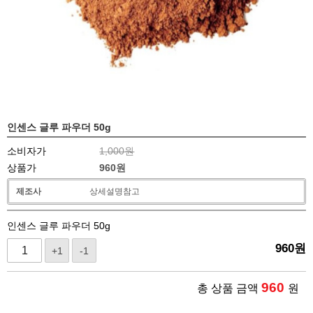
인센스 글루 파우더 50g
소비자가
1,000원
상품가
960
원
제조사
상세설명참고
인센스 글루 파우더 50g
960
원
+1
-1
960
총 상품 금액
원