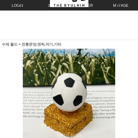
LOGIN
JOIN
ORDER
MYPAGE
수제 몰드
>
전통문양,엔틱,악기,기타