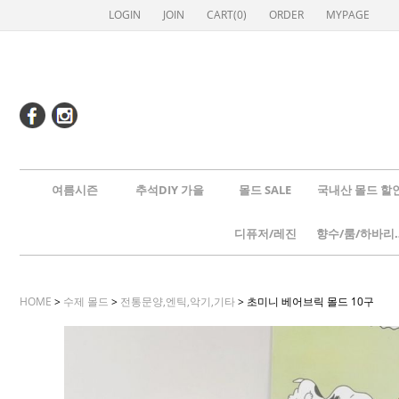
LOGIN
JOIN
CART(
0
)
ORDER
MYPAGE
여름시즌
추석DIY 가을
몰드 SALE
국내산 몰드 할
디퓨저/레진
향수/룸
HOME
>
수제 몰드
>
전통문양,엔틱,악기,기타
> 초미니 베어브릭 몰드 10구