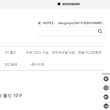
BOOKMARK
NOTICE.
/design/ym2941/THEBULNIMROGO.png
PC 몰드
프래그런스 오일
천연에센셜 오일
캔들/석고방향제
개인결제
★취미키트
 몰드 10구