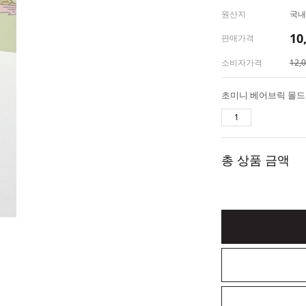
원산지
국내
10
판매가격
소비자가격
12,
초미니 베어브릭 몰드 
총 상품 금액