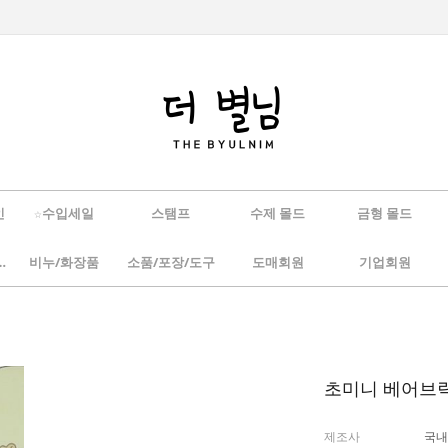
인
☆수입세일
스탬프
수제 몰드
금형 몰드
/하바리움
비누/화장품
소품/포장/도구
도매회원
기업회원
초미니 베어브릭
제조사
국내