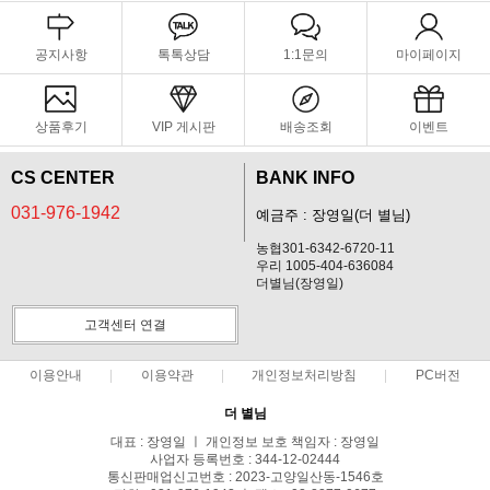
공지사항
톡톡상담
1:1문의
마이페이지
상품후기
VIP 게시판
배송조회
이벤트
CS CENTER
BANK INFO
031-976-1942
예금주 : 장영일(더 별님)
농협301-6342-6720-11
우리 1005-404-636084
더별님(장영일)
고객센터 연결
이용안내
이용약관
개인정보처리방침
PC버전
더 별님
대표 : 장영일 ㅣ 개인정보 보호 책임자 : 장영일
사업자 등록번호 : 344-12-02444
통신판매업신고번호 : 2023-고양일산동-1546호