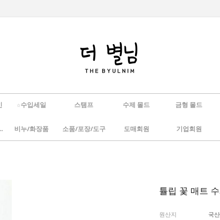
인
☆수입세일
스탬프
수제 몰드
금형 몰드
/하바리움
비누/화장품
소품/포장/도구
도매회원
기업회원
튤립 꽃 매트 수
원산지
국산