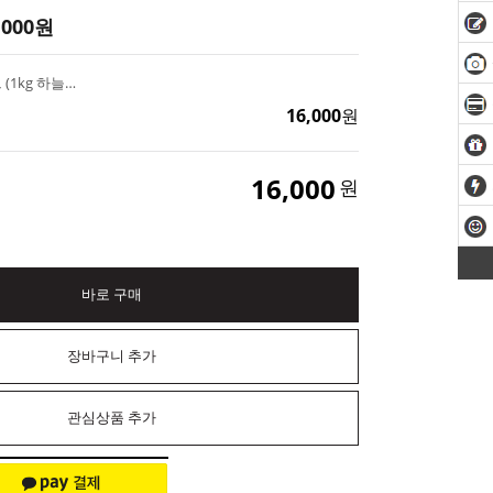
,000
원
튤립 꽃 매트 수제몰드 (1kg 하늘색 몰드용)
16,000
원
16,000
원
바로 구매
장바구니 추가
관심상품 추가