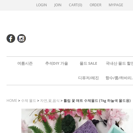
LOGIN
JOIN
CART(
0
)
ORDER
MYPAGE
여름시즌
추석DIY 가을
몰드 SALE
국내산 몰드 할
디퓨저/레진
향수/룸
HOME
>
수제 몰드
>
자연,꽃,음식
> 튤립 꽃 매트 수제몰드 (1kg 하늘색 몰드용)