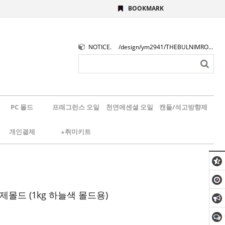
BOOKMARK
NOTICE.
/design/ym2941/THEBULNIMROGO.png
PC 몰드
프래그런스 오일
천연에센셜 오일
캔들/석고방향제
개인결제
★취미키트
제몰드 (1kg 하늘색 몰드용)