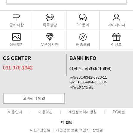
공지사항
톡톡상담
1:1문의
마이페이지
상품후기
VIP 게시판
배송조회
이벤트
CS CENTER
BANK INFO
031-976-1942
예금주 : 장영일(더 별님)
농협301-6342-6720-11
우리 1005-404-636084
더별님(장영일)
고객센터 연결
이용안내
이용약관
개인정보처리방침
PC버전
더 별님
대표 : 장영일 ㅣ 개인정보 보호 책임자 : 장영일