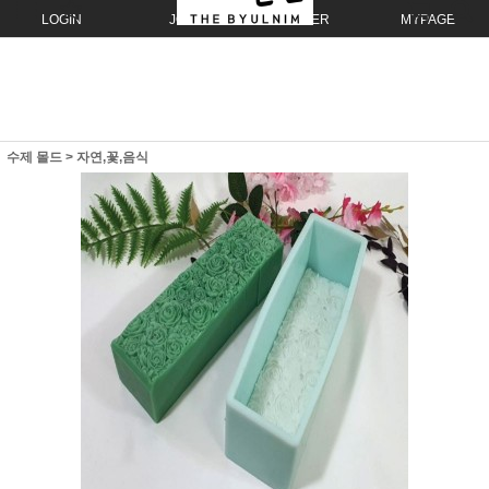
LOGIN
JOIN
ORDER
MYPAGE
수제 몰드
>
자연,꽃,음식