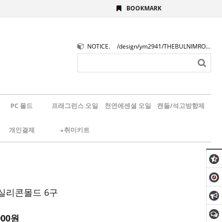
BOOKMARK
NOTICE.
/design/ym2941/THEBULNIMROGO.png
PC 몰드
프래그런스 오일
천연에센셜 오일
캔들/석고방향제
개인결제
★취미키트
실리콘몰드 6구
000
원