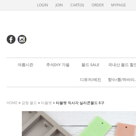
LOGIN
JOIN
CART(
0
)
ORDER
MYPAGE
여름시즌
추석DIY 가을
몰드 SALE
국내산 몰드 할
디퓨저/레진
향수/룸
HOME
>
금형 몰드
>
타블렛
> 타블렛 직사각 실리콘몰드 6구