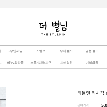
인
☆수입세일
스탬프
수제 몰드
금형 몰드
/하바리움
비누/화장품
소품/포장/도구
도매회원
기업회원
타블렛 직사각 
5,
판매가격