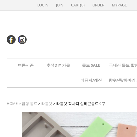
LOGIN
JOIN
CART(
0
)
ORDER
MYPAGE
여름시즌
추석DIY 가을
몰드 SALE
국내산 몰드 할
디퓨저/레진
향수/룸
HOME
>
금형 몰드
>
타블렛
> 타블렛 직사각 실리콘몰드 6구