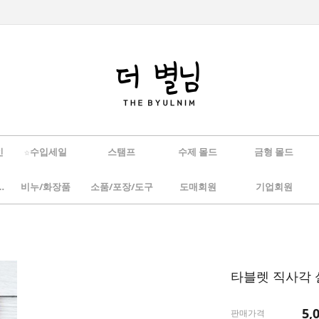
인
☆수입세일
스탬프
수제 몰드
금형 몰드
/하바리움
비누/화장품
소품/포장/도구
도매회원
기업회원
타블렛 직사각 
5,
판매가격