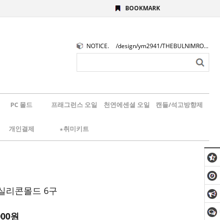
BOOKMARK
NOTICE.
/design/ym2941/THEBULNIMROGO.png
PC 몰드
프래그런스 오일
천연에센셜 오일
캔들/석고방향제
개인결제
★취미키트
실리콘몰드 6구
000
원