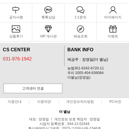
공지사항
톡톡상담
1:1문의
마이페이지
상품후기
VIP 게시판
배송조회
이벤트
CS CENTER
BANK INFO
031-976-1942
예금주 : 장영일(더 별님)
농협301-6342-6720-11
우리 1005-404-636084
더별님(장영일)
고객센터 연결
이용안내
이용약관
개인정보처리방침
PC버전
더 별님
대표 : 장영일 ㅣ 개인정보 보호 책임자 : 장영일
사업자 등록번호 : 344-12-02444
통신판매업신고번호 : 2023-고양일산동-1546호