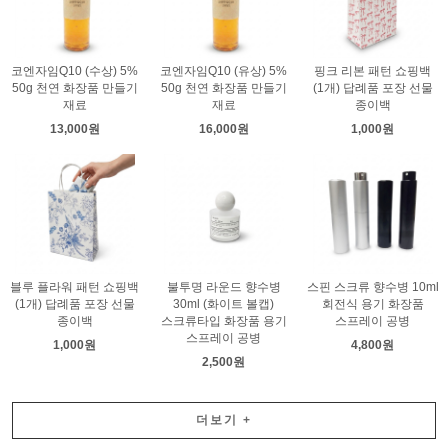
코엔자임Q10 (수상) 5%
코엔자임Q10 (유상) 5%
핑크 리본 패턴 쇼핑백
50g 천연 화장품 만들기
50g 천연 화장품 만들기
(1개) 답례품 포장 선물
재료
재료
종이백
13,000원
16,000원
1,000원
블루 플라워 패턴 쇼핑백
불투명 라운드 향수병
스핀 스크류 향수병 10ml
(1개) 답례품 포장 선물
30ml (화이트 볼캡)
회전식 용기 화장품
종이백
스크류타입 화장품 용기
스프레이 공병
스프레이 공병
1,000원
4,800원
2,500원
더보기
+