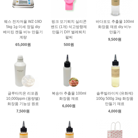
웨스 전자저울 WZ-19D
핑크 모기퇴치 실리콘
바다포도 추출물 100ml
5kg 1g 미세 정밀 diy
밴드 (1개) 석고방향제
화장품 재료 diy 비누
베이킹 캔들 비누 만들기
만들기 DIY 벌레퇴치
만들기
계량
팔찌
9,500원
65,000원
500원
글루타치온 리포좀
복숭아 추출물 100ml
솔루빌라이저 (유화제)
10,000ppm (용량별)
화장품 재료
100g 500g 1kg 화장품
화장품 기능성 원료
만들기 재료
6,000원
7,500원
4,000원