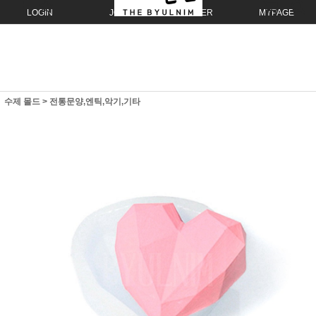
LOGIN
JOIN
ORDER
MYPAGE
수제 몰드
>
전통문양,엔틱,악기,기타