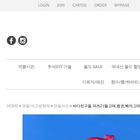
LOGIN
JOIN
CART(
0
)
ORDER
MYPAGE
여름시즌
추석DIY 가을
몰드 SALE
국내산 몰드 할
디퓨저/레진
향수/룸
HOME
>
캔들/석고방향제
>
캔들파츠
> 바다친구들 파츠2 (돌고래,펭귄,복어,고래