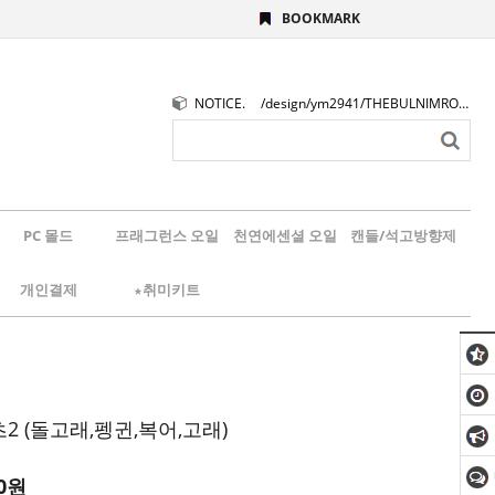
BOOKMARK
NOTICE.
/design/ym2941/THEBULNIMROGO.png
PC 몰드
프래그런스 오일
천연에센셜 오일
캔들/석고방향제
개인결제
★취미키트
 (돌고래,펭귄,복어,고래)
0원