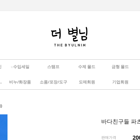
인
☆수입세일
스탬프
수제 몰드
금형 몰드
/하바리움
비누/화장품
소품/포장/도구
도매회원
기업회원
)
바다친구들 파츠2
20
판매가격