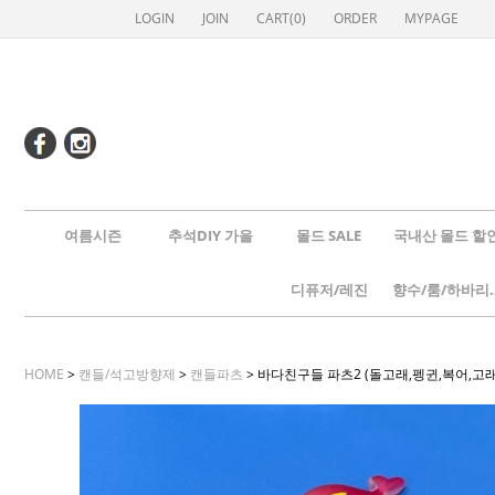
LOGIN
JOIN
CART(
0
)
ORDER
MYPAGE
여름시즌
추석DIY 가을
몰드 SALE
국내산 몰드 할
디퓨저/레진
향수/룸
HOME
>
캔들/석고방향제
>
캔들파츠
> 바다친구들 파츠2 (돌고래,펭귄,복어,고래