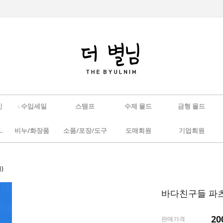
인
☆수입세일
스탬프
수제 몰드
금형 몰드
/하바리움
비누/화장품
소품/포장/도구
도매회원
기업회원
)
바다친구들 파츠2
20
판매가격