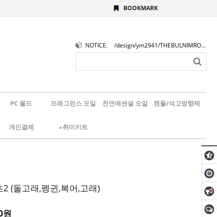
BOOKMARK
NOTICE.
/design/ym2941/THEBULNIMROGO.png
PC 몰드
프래그런스 오일
천연에센셜 오일
캔들/석고방향제
개인결제
★취미키트
 (돌고래,펭귄,복어,고래)
0원