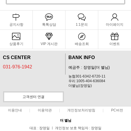
공지사항
톡톡상담
1:1문의
마이페이지
상품후기
VIP 게시판
배송조회
이벤트
CS CENTER
BANK INFO
031-976-1942
예금주 : 장영일(더 별님)
농협301-6342-6720-11
우리 1005-404-636084
더별님(장영일)
고객센터 연결
이용안내
이용약관
개인정보처리방침
PC버전
더 별님
대표 : 장영일 ㅣ 개인정보 보호 책임자 : 장영일