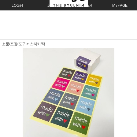
LOGIN
JOIN
ORDER
MYPAGE
소품/포장/도구
>
스티커/택