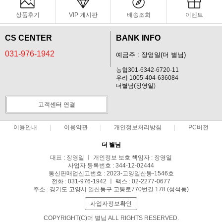
상품후기
VIP 게시판
배송조회
이벤트
CS CENTER
BANK INFO
031-976-1942
예금주 : 장영일(더 별님)
농협301-6342-6720-11
우리 1005-404-636084
더별님(장영일)
고객센터 연결
이용안내
이용약관
개인정보처리방침
PC버전
더 별님
대표 : 장영일 ㅣ 개인정보 보호 책임자 : 장영일
사업자 등록번호 : 344-12-02444
통신판매업신고번호 : 2023-고양일산동-1546호
전화 : 031-976-1942 ㅣ 팩스 : 02-2277-0677
주소 : 경기도 고양시 일산동구 고봉로770번길 178 (성석동)
사업자정보확인
COPYRIGHT(C)더 별님 ALL RIGHTS RESERVED.