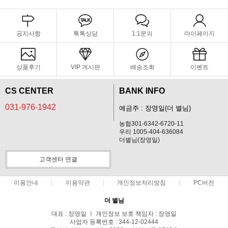
공지사항
톡톡상담
1:1문의
마이페이지
상품후기
VIP 게시판
배송조회
이벤트
CS CENTER
BANK INFO
031-976-1942
예금주 : 장영일(더 별님)
농협301-6342-6720-11
우리 1005-404-636084
더별님(장영일)
고객센터 연결
이용안내
이용약관
개인정보처리방침
PC버전
더 별님
대표 : 장영일 ㅣ 개인정보 보호 책임자 : 장영일
사업자 등록번호 : 344-12-02444