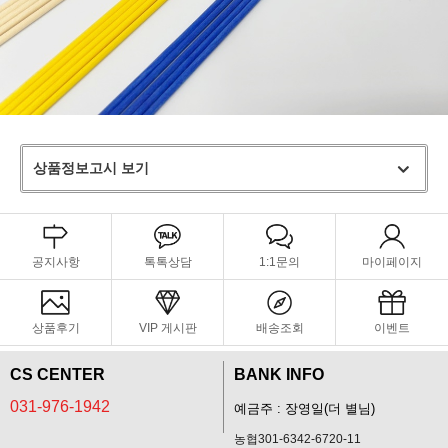
상품정보고시 보기
공지사항
톡톡상담
1:1문의
마이페이지
상품후기
VIP 게시판
배송조회
이벤트
CS CENTER
BANK INFO
031-976-1942
예금주 : 장영일(더 별님)
농협301-6342-6720-11