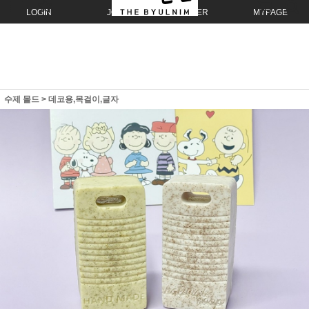
LOGIN
JOIN
ORDER
MYPAGE
수제 몰드
>
데코용,목걸이,글자