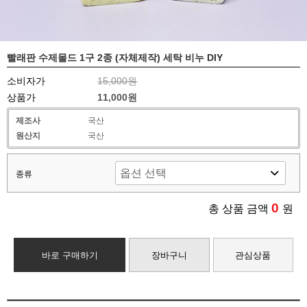
빨래판 수제몰드 1구 2종 (자체제작) 세탁 비누 DIY
소비자가
15,000원
상품가
11,000원
제조사
국산
원산지
국산
종류
0
총 상품 금액
원
바로 구매하기
장바구니
관심상품