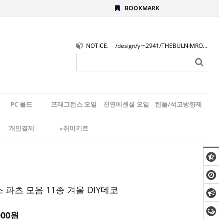
BOOKMARK
NOTICE.
/design/ym2941/THEBULNIMROGO.png
PC 몰드
프래그런스 오일
천연에센셜 오일
캔들/석고방향제
개인결제
★취미키트
파츠 모음 11종 겨울 DIY데코
000원