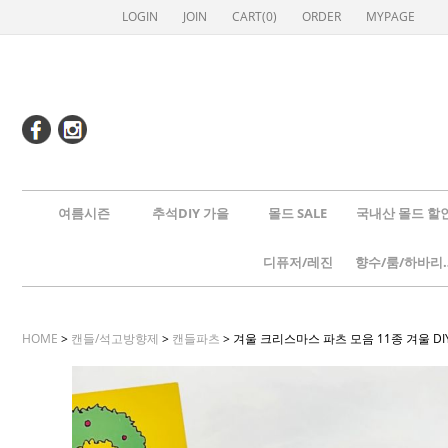
LOGIN
JOIN
CART(
0
)
ORDER
MYPAGE
여름시즌
추석DIY 가을
몰드 SALE
국내산 몰드 할
디퓨저/레진
향수/룸
HOME
>
캔들/석고방향제
>
캔들파츠
> 겨울 크리스마스 파츠 모음 11종 겨울 D