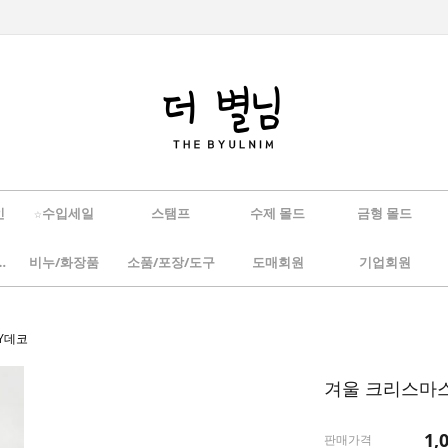
인
☆수입세일
스탬프
수제 몰드
금형 몰드
/하바리움
비누/화장품
소품/포장/도구
도매회원
기업회원
IY데코
겨울 크리스마스 
1,
판매가격