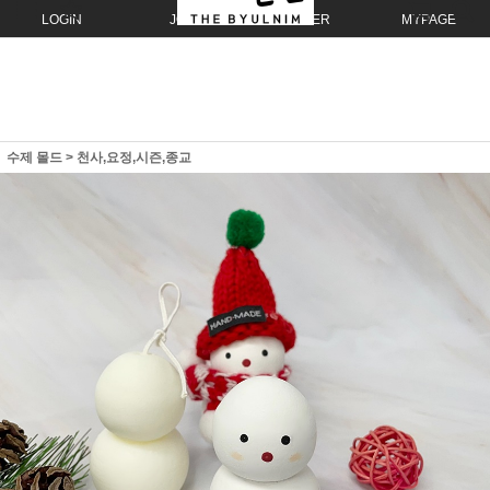
LOGIN
JOIN
ORDER
MYPAGE
수제 몰드
>
천사,요정,시즌,종교