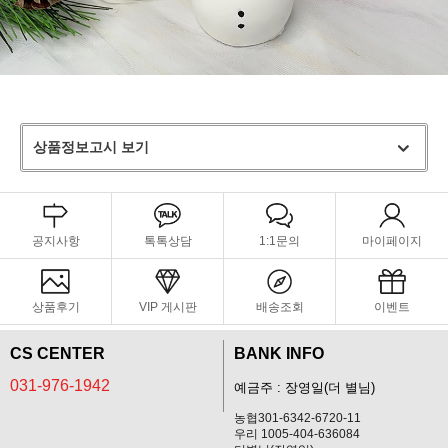
상품정보고시 보기
공지사항
톡톡상담
1:1문의
마이페이지
상품후기
VIP 게시판
배송조회
이벤트
CS CENTER
BANK INFO
031-976-1942
예금주 : 장영일(더 별님)
농협301-6342-6720-11
우리 1005-404-636084