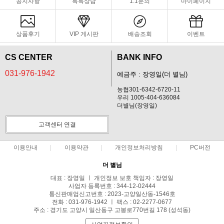
공지사항
톡톡상담
1:1문의
마이페이지
상품후기
VIP 게시판
배송조회
이벤트
CS CENTER
BANK INFO
031-976-1942
예금주 : 장영일(더 별님)
농협301-6342-6720-11
우리 1005-404-636084
더별님(장영일)
고객센터 연결
이용안내
이용약관
개인정보처리방침
PC버전
더 별님
대표 : 장영일 ㅣ 개인정보 보호 책임자 : 장영일
사업자 등록번호 : 344-12-02444
통신판매업신고번호 : 2023-고양일산동-1546호
전화 : 031-976-1942 ㅣ 팩스 : 02-2277-0677
주소 : 경기도 고양시 일산동구 고봉로770번길 178 (성석동)