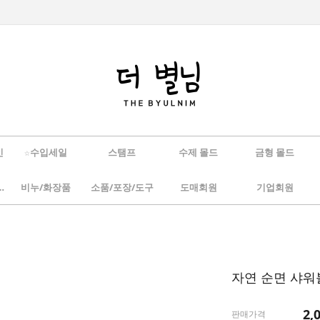
인
☆수입세일
스탬프
수제 몰드
금형 몰드
/하바리움
비누/화장품
소품/포장/도구
도매회원
기업회원
자연 순면 샤워
2,
판매가격