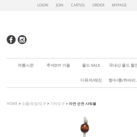
LOGIN
JOIN
CART(
0
)
ORDER
MYPAGE
여름시즌
추석DIY 가을
몰드 SALE
국내산 몰드 할
디퓨저/레진
향수/룸
HOME
>
소품/포장/도구
>
기타도구
> 자연 순면 샤워볼