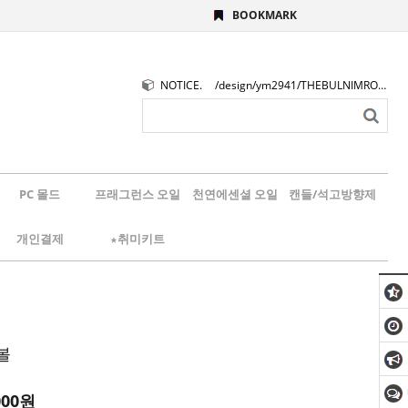
BOOKMARK
NOTICE.
/design/ym2941/THEBULNIMROGO.png
PC 몰드
프래그런스 오일
천연에센셜 오일
캔들/석고방향제
개인결제
★취미키트
볼
000
원