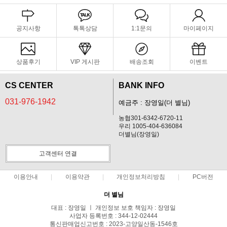
공지사항
톡톡상담
1:1문의
마이페이지
상품후기
VIP 게시판
배송조회
이벤트
CS CENTER
BANK INFO
031-976-1942
예금주 : 장영일(더 별님)
농협301-6342-6720-11
우리 1005-404-636084
더별님(장영일)
고객센터 연결
이용안내
이용약관
개인정보처리방침
PC버전
더 별님
대표 : 장영일 ㅣ 개인정보 보호 책임자 : 장영일
사업자 등록번호 : 344-12-02444
통신판매업신고번호 : 2023-고양일산동-1546호