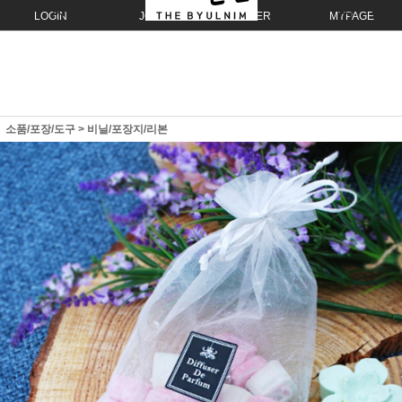
LOGIN
JOIN
ORDER
MYPAGE
소품/포장/도구
>
비닐/포장지/리본