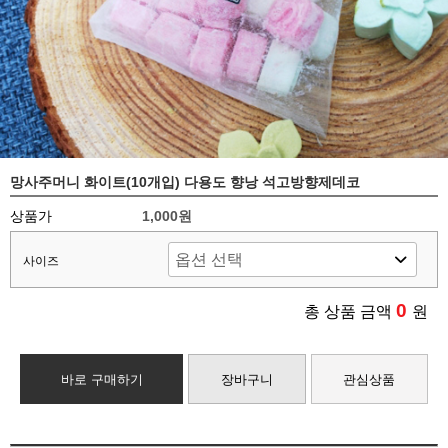
망사주머니 화이트(10개입) 다용도 향낭 석고방향제데코
상품가
1,000원
사이즈
0
총 상품 금액
원
바로 구매하기
장바구니
관심상품