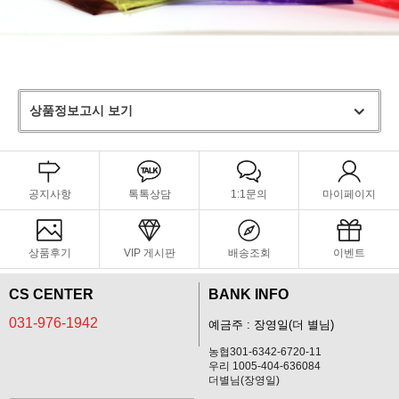
상품정보고시 보기
공지사항
톡톡상담
1:1문의
마이페이지
상품후기
VIP 게시판
배송조회
이벤트
CS CENTER
BANK INFO
031-976-1942
예금주 : 장영일(더 별님)
농협301-6342-6720-11
우리 1005-404-636084
더별님(장영일)